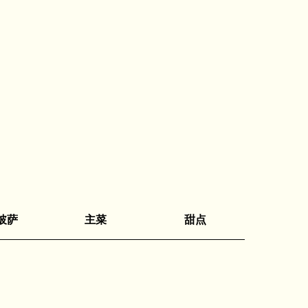
披萨
主菜
甜点