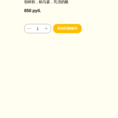
朝鲜蓟，帕马森，乳清奶酪
850
руб.
添加到购物车