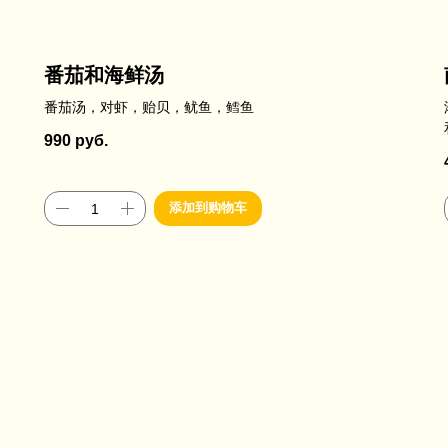
番茄和海鲜汤
番茄汤，对虾，贻贝，鱿鱼，鳕鱼
990
руб.
添加到购物车