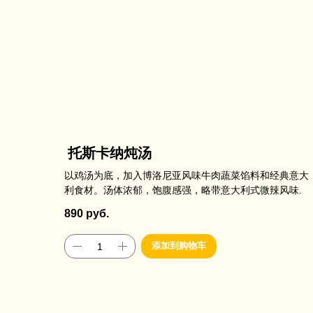
托斯卡纳炖汤
以鸡汤为底，加入博洛尼亚风味牛肉蔬菜馅料和经典意大
利食材。汤体浓郁，饱腹感强，略带意大利式微辣风味.
890
руб.
添加到购物车