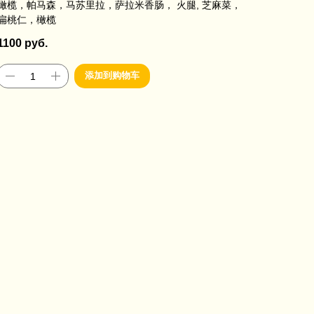
橄榄，帕马森，马苏里拉，萨拉米香肠， 火腿, 芝麻菜，
扁桃仁，橄榄
1100
руб.
添加到购物车